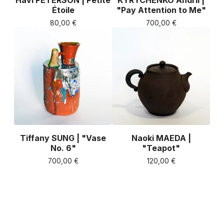
Havi PETERSON | Petite
KYRYCHENKO Andrii |
Étoile
"Pay Attention to Me"
80,00
€
700,00
€
Tiffany SUNG | "Vase
Naoki MAEDA |
No. 6"
"Teapot"
700,00
€
120,00
€