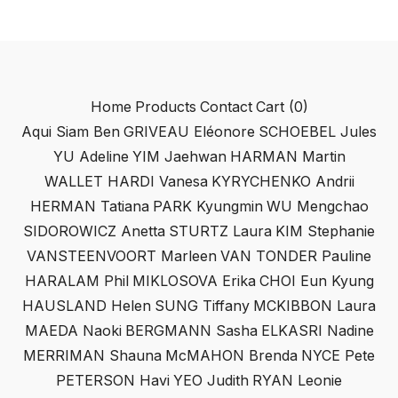
Home
Products
Contact
Cart (
0
)
Aqui Siam Ben
GRIVEAU Eléonore
SCHOEBEL Jules
YU Adeline
YIM Jaehwan
HARMAN Martin
WALLET HARDI Vanesa
KYRYCHENKO Andrii
HERMAN Tatiana
PARK Kyungmin
WU Mengchao
SIDOROWICZ Anetta
STURTZ Laura
KIM Stephanie
VANSTEENVOORT Marleen
VAN TONDER Pauline
HARALAM Phil
MIKLOSOVA Erika
CHOI Eun Kyung
HAUSLAND Helen
SUNG Tiffany
MCKIBBON Laura
MAEDA Naoki
BERGMANN Sasha
ELKASRI Nadine
MERRIMAN Shauna
McMAHON Brenda
NYCE Pete
PETERSON Havi
YEO Judith
RYAN Leonie